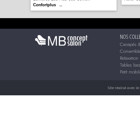
Confortplus
...
NOS COLL
Canapés &
Convertibl
Relaxation
Tables ba
Petit mobil
Site réalisé avec le