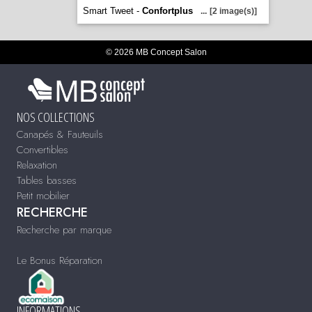
Smart Tweet -
Confortplus
...
[2 image(s)]
© 2026 MB Concept Salon
NOS COLLECTIONS
Canapés & Fauteuils
Convertibles
Relaxation
Tables basses
Petit mobilier
RECHERCHE
Recherche par marque
Le Bonus Réparation
INFORMATIONS