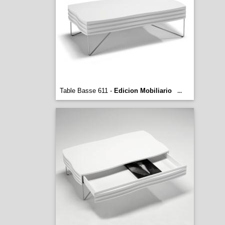
Table Basse 611 -
Edicion Mobiliario
...