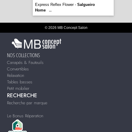
Express Reflex Flower -
Salgueiro
Home
...
© 2026 MB Concept Salon
NOS COLLECTIONS
Canapés & Fauteuils
Convertibles
Relaxation
Tables basses
Petit mobilier
RECHERCHE
Recherche par marque
Le Bonus Réparation