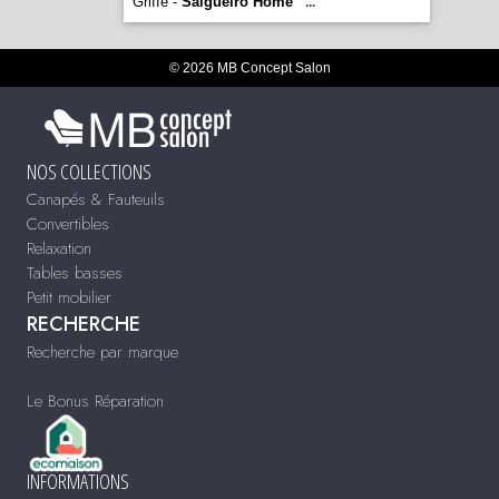
Griffe -
Salgueiro Home
...
© 2026 MB Concept Salon
NOS COLLECTIONS
Canapés & Fauteuils
Convertibles
Relaxation
Tables basses
Petit mobilier
RECHERCHE
Recherche par marque
Le Bonus Réparation
INFORMATIONS