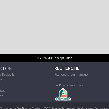
© 2026 MB Concept Salon
RECHERCHE
ECTIONS
 Fauteuils
Recherche par marque
es
Le Bonus Réparation
sses
ier
Système de Gestion de Contenu (SGC)
imagenia
, créé et développé en France par