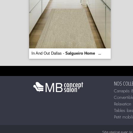
In And Out Dallas -
Salgueiro Home
...
NOS COLL
Canapés &
Convertibl
Relaxation
Tables ba
Petit mobil
Site réalisé avec le