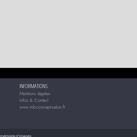
INFORMATIONS
Mentions légales
Infos & Contact
www.mb-concept-salon.fr
mémoire d'images
.