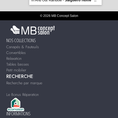
In And Out Rainbow -
Salgueiro Home
...
© 2026 MB Concept Salon
NOS COLLECTIONS
Canapés & Fauteuils
Convertibles
Relaxation
Tables basses
Petit mobilier
RECHERCHE
Recherche par marque
Le Bonus Réparation
INFORMATIONS