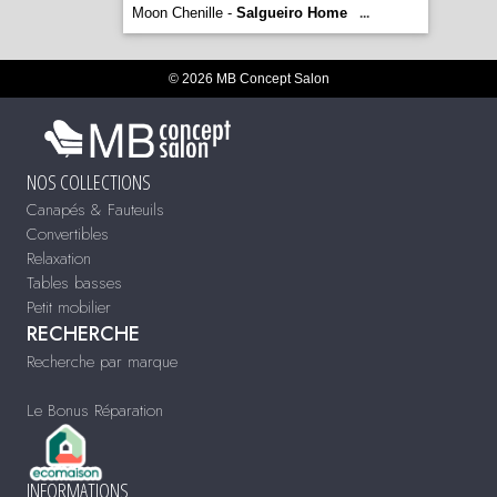
Moon Chenille -
Salgueiro Home
...
© 2026 MB Concept Salon
NOS COLLECTIONS
Canapés & Fauteuils
Convertibles
Relaxation
Tables basses
Petit mobilier
RECHERCHE
Recherche par marque
Le Bonus Réparation
INFORMATIONS