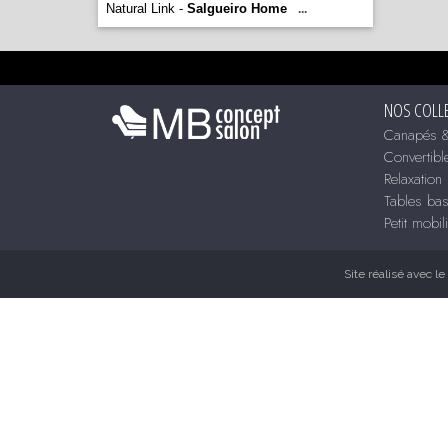
Natural Link -
Salgueiro Home
...
NOS COLL
Canapés &
Convertibl
Relaxation
Tables ba
Petit mobil
Site réalisé avec le