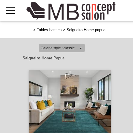
>
Tables basses
>
Salgueiro Home papua
Salgueiro Home
Papua