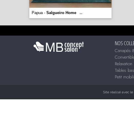
Papua -
Salgueiro Home
...
NOS COLL
Canapés &
Convertibl
Relaxation
Tables ba
Petit mobil
Site réalisé avec le