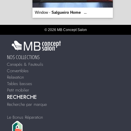
Window -
Salgueiro Home
...
© 2026 MB Concept Salon
NOS COLLECTIONS
Canapés & Fauteuils
Convertibles
Relaxation
Tables basses
Petit mobilier
RECHERCHE
Recherche par marque
Le Bonus Réparation